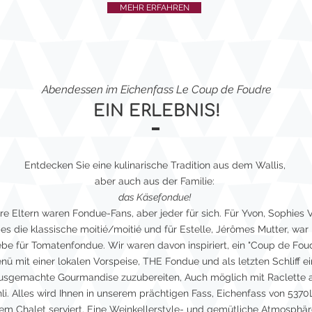
MEHR ERFAHREN
Abendessen im Eichenfass Le Coup de Foudre
EIN ERLEBNIS!
Entdecken Sie eine kulinarische Tradition aus dem Wallis,
aber auch aus der Familie:
das Käsefondue!
e Eltern waren Fondue-Fans, aber jeder für sich. Für Yvon, Sophies V
es die klassische moitié/moitié und für Estelle, Jérômes Mutter, war 
ebe für Tomatenfondue. Wir waren davon inspiriert, ein "Coup de Foud
nü mit einer lokalen Vorspeise, THE Fondue und als letzten Schliff e
usgemachte Gourmandise zuzubereiten, Auch möglich mit Raclette 
li. Alles wird Ihnen in unserem prächtigen Fass, Eichenfass von 5370L
em Chalet serviert. Eine Weinkellerstyle- und gemütliche Atmosphä