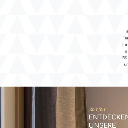
U
S
Fe
fa
a
B&B
un
Komfort
ENTDECKEN
UNSERE