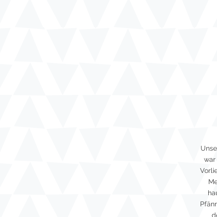
Unser
war 
Vorli
Me
ha
Pfänn
d