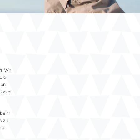
n. Wir
die
den
tionen
 beim
e zu
nser