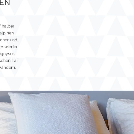
PEN
 halber
alpinen
icher und
er wieder
ognysos
schen Tal
Wandern,