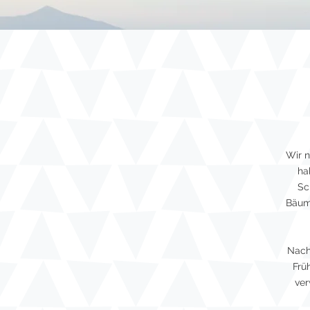
Wir n
ha
Sc
Bäume
Nach
Frü
ver