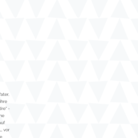
ater,
ihre
re" -
ine
auf
, vor
re