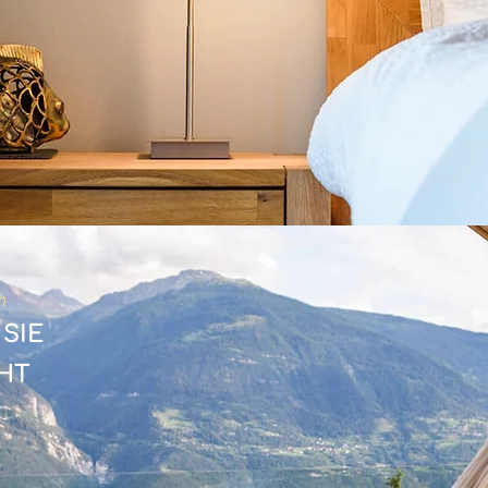
h
N
SIE
HT