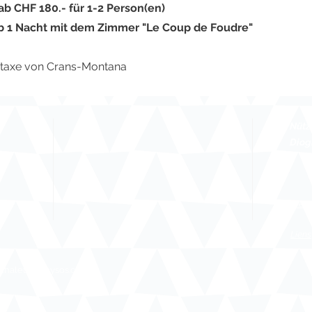
ab CHF 180.- für 1-2 Person(en)
b 1 Nacht mit dem Zimmer "Le Coup de Foudre"
urtaxe von Crans-Montana
Nütz
Diog
Press
Liens
@chaletdiognysos.c