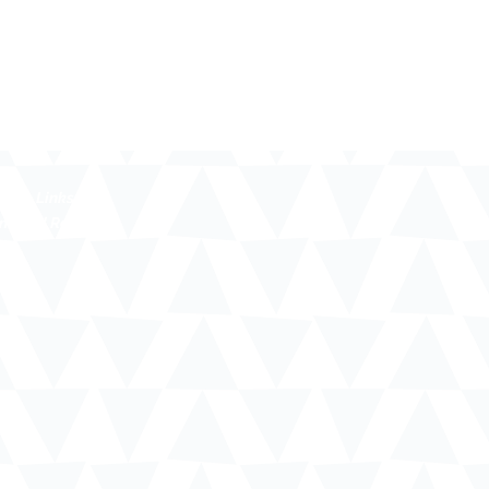
liche Links
ne und Region