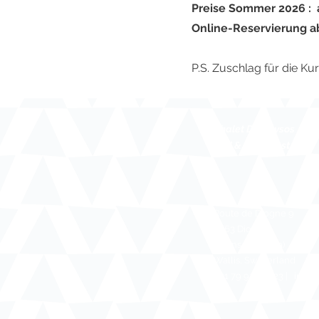
Preise Sommer 2026 :
Online-Reservierung a
P.S. Zuschlag für die K
Chalet Diognysos
bed & breakfast
Route de Diogne 9
3963 Diogne
(Crans-Montana)
Wallis, Switzerland
+41 79 931 36 23 | info