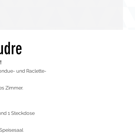
udre
!
Fondue- und Raclette-
es Zimmer.
und 1 Steckdose
Speisesaal