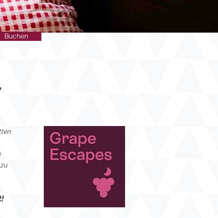
Buchen
"
tten
u
 zu
!