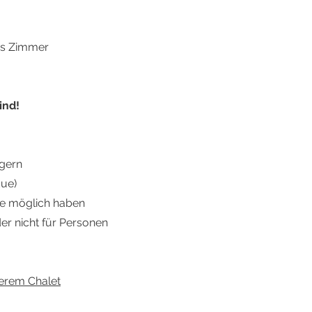
as Zimmer
ind!
ngern
due)
wie möglich haben
der nicht für Personen
erem Chalet