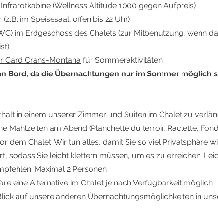
nfrarotkabine (
Wellness Altitude 1000
gegen Aufpreis)
(z.B. im Speisesaal, offen bis 22 Uhr)
) im Erdgeschoss des Chalets (zur Mitbenutzung, wenn d
st)
r Card Crans-Montana
für Sommeraktivitäten
 an Bord, da die Übernachtungen nur im Sommer möglich s
nthalt in einem unserer Zimmer und Suiten im Chalet zu verlä
he Mahlzeiten am Abend (Planchette du terroir, Raclette, Fon
or dem Chalet. Wir tun alles, damit Sie so viel Privatsphäre 
ert, sodass Sie leicht klettern müssen, um es zu erreichen. Lei
empfehlen. Maximal 2 Personen
wäre eine Alternative im Chalet je nach Verfügbarkeit möglich
lick auf
unsere anderen Übernachtungsmöglichkeiten in uns