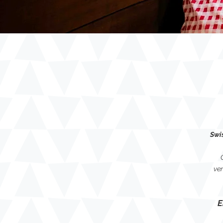
Swi
ver
E