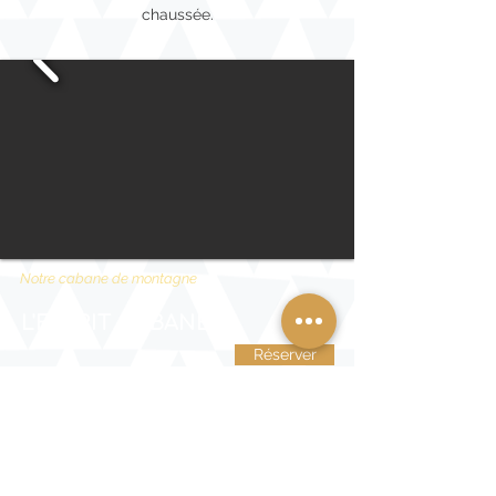
chaussée.
Notre cabane de montagne
L'ESPRIT CABANE
Réserver
Occupation : 1 à 4 personnes
Lits : 4 lits individuels 90 x 200
(superposés) ou 1 lit gigogne