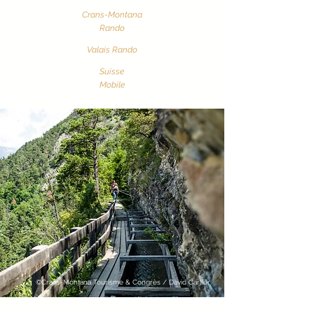
Crans-Montana
Rando
Valais
Rando
Suisse
Mobile
©Crans-Montana Tourisme & Congrès / David Carlier