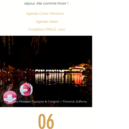
séjour, été comme hiver !
Agenda Crans-Montana
Agenda Valais
Fondation OPALE, Lens
©Crans-Montana Tourisme & Congrès / Florence Zufferey
06