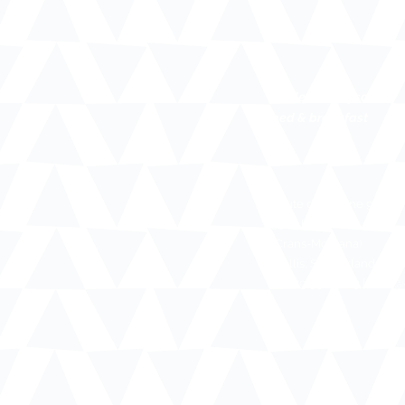
Chalet Diognysos
bed & breakfast
Route de Diogne 9
3963 Diogne
(Crans-Montana)
Wallis, Switzerland
+41 79 931 36 23 | info