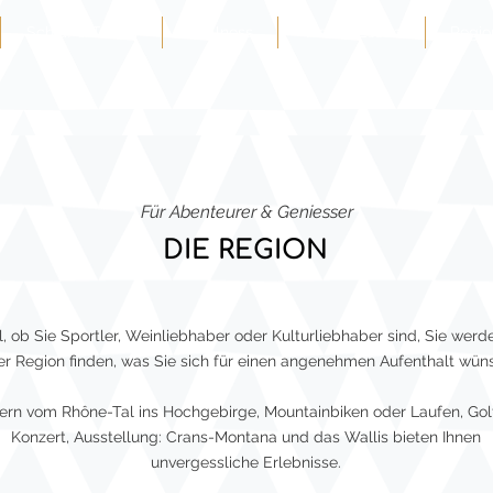
Schlaf & Traum
Wellness
Wein & Essen
Regio
Für Abenteurer & Geniesser
DIE REGION
, ob Sie Sportler, Weinliebhaber oder Kulturliebhaber sind, Sie werde
er Region finden, was Sie sich für einen angenehmen Aufenthalt wün
Pour une sortie plus accessible, louez un vélo
rn vom Rhône-Tal ins Hochgebirge, Mountainbiken oder Laufen, Golf
électrique et explorez les sentiers alpins sans
Konzert, Ausstellung: Crans-Montana und das Wallis bieten Ihnen
effort.
unvergessliche Erlebnisse.