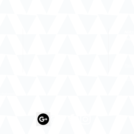
Nütz
Diog
Press
Liens
@chaletdiognysos.c