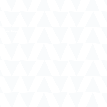
liche Links
ne und Region