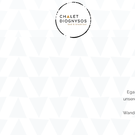
Willkommen
Egal
unser
Wande