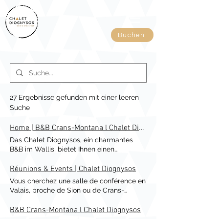
Buchen
27 Ergebnisse gefunden mit einer leeren
Suche
Home | B&B Crans-Montana l Chalet Diognysos
Das Chalet Diognysos, ein charmantes
B&B im Wallis, bietet Ihnen einen
authentischen und nachhaltigen
Aufenthalt 15 Minuten von Crans-Montana,
Réunions & Events | Chalet Diognysos
im kleinen Dorf Diogne. Seit Oktober 2021
Vous cherchez une salle de conférence en
steht unsere Ladestation für die
Valais, proche de Sion ou de Crans-
Elektrofahrzeuge unserer Gäste zur
Montana? Notre salle de séminaire peut
Verfügung. Bei klarem Wetter sogar mit
accueillir jusqu'à 30 personnes. Zu Ihrer
B&B Crans-Montana l Chalet Diognysos
Solarenergie! Seit Oktober 2020 steht zur
Verfügung SERVICES &